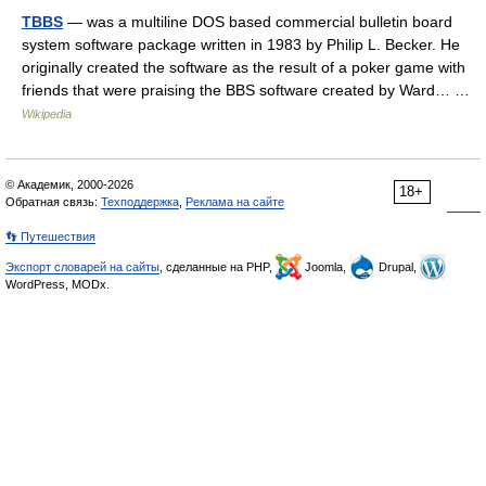
TBBS
— was a multiline DOS based commercial bulletin board
system software package written in 1983 by Philip L. Becker. He
originally created the software as the result of a poker game with
friends that were praising the BBS software created by Ward… …
Wikipedia
© Академик, 2000-2026
18+
Обратная связь:
Техподдержка
,
Реклама на сайте
👣 Путешествия
Экспорт словарей на сайты
, сделанные на PHP,
Joomla,
Drupal,
WordPress, MODx.