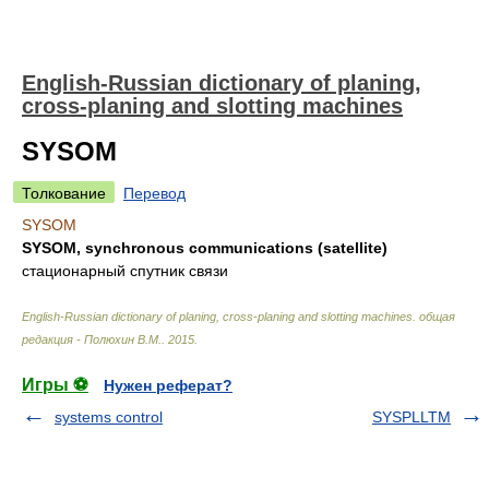
English-Russian dictionary of planing,
cross-planing and slotting machines
SYSOM
Толкование
Перевод
SYSOM
SYSOM, synchronous communications (satellite)
стационарный спутник связи
English-Russian dictionary of planing, cross-planing and slotting machines
.
общая
редакция - Полюхин В.М.
.
2015
.
Игры ⚽
Нужен реферат?
systems control
SYSPLLTM