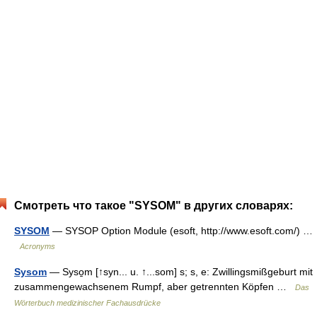
Смотреть что такое "SYSOM" в других словарях:
SYSOM
— SYSOP Option Module (esoft, http://www.esoft.com/) …
Acronyms
Sysom
— Syso̱m [↑syn... u. ↑...som] s; s, e: Zwillingsmißgeburt mit
zusammengewachsenem Rumpf, aber getrennten Köpfen …
Das
Wörterbuch medizinischer Fachausdrücke