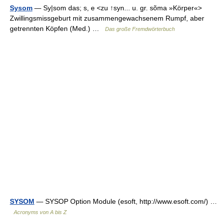
Sysom
— Sy|som das; s, e <zu ↑syn... u. gr. sõma »Körper«>
Zwillingsmissgeburt mit zusammengewachsenem Rumpf, aber
getrennten Köpfen (Med.) …
Das große Fremdwörterbuch
SYSOM
— SYSOP Option Module (esoft, http://www.esoft.com/) …
Acronyms von A bis Z